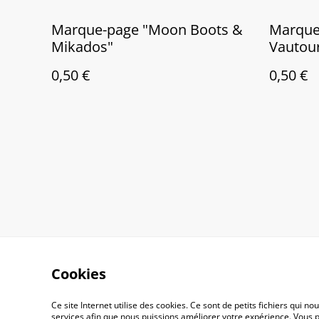
Marque-page "Moon Boots &
Marque-
Mikados"
Vautour
0,50 €
0,50 €
Cookies
Ce site Internet utilise des cookies. Ce sont de petits fichiers qui
Contactez-nous
C.G.V
services afin que nous puissions améliorer votre expérience. Vous