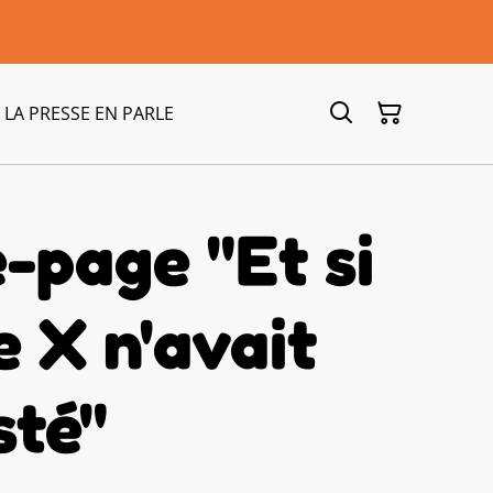
LA PRESSE EN PARLE
-page "Et si
e X n'avait
sté"