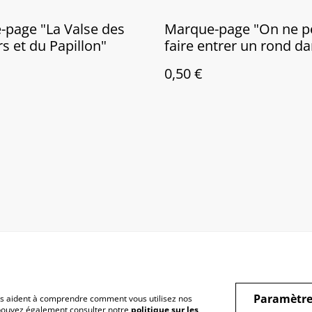
page "La Valse des
Marque-page "On ne p
s et du Papillon"
faire entrer un rond d
carré"
0,50 €
Paramètre
 nous aident à comprendre comment vous utilisez nos
.
Politique de
Politique de coo
 pouvez également consulter notre
politique sur les