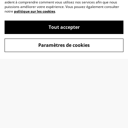
aident à comprendre comment vous utilisez nos services afin que nous
puissions améliorer votre expérience. Vous pouvez également consulter
notre
politique sur les cookies
.
Tout accepter
Contactez-nous
C.G.V.
Politique de
Politique de cookies
Paramètres de cookies
confidentialité
Information sur votre
commande
© 2026
Clara Renard
powered by