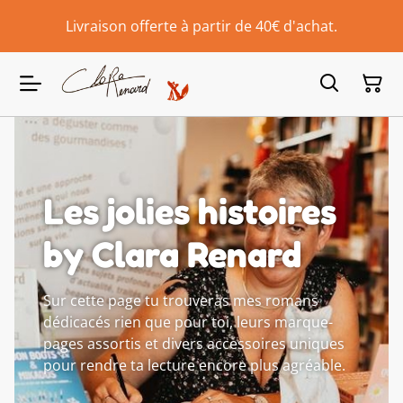
Livraison offerte à partir de 40€ d'achat.
Les jolies histoires
by Clara Renard
Sur cette page tu trouveras mes romans
dédicacés rien que pour toi, leurs marque-
pages assortis et divers accessoires uniques
pour rendre ta lecture encore plus agréable.