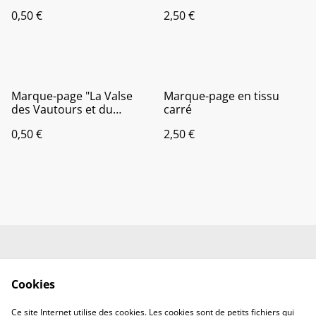
dans un carré"
0,50 €
2,50 €
Marque-page "La Valse
Marque-page en tissu
des Vautours et du
carré
Papillon"
0,50 €
2,50 €
Contactez-nous
C.G.V.
Politique de
Politique de cookies
Cookies
confidentialité
Information sur votre
Ce site Internet utilise des cookies. Les cookies sont de petits fichiers qui